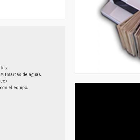
tes.
WM (marcas de agua).
teo)
 con el equipo
.