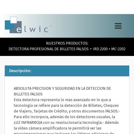
Toggle
navigation
NUESTROS PRODUCTOS:
-
DETECTORA PROFESIONAL DE BILLETES FALSOS
IRD 2200 + MC-2202
Descripción:
ABSOLUTA PRECISION Y SEGURIDAD EN LA DETECCION DE
BILLETES FALSOS
Esta detectora representa lo mas avanzado en lo que a
tecnología se refiere para la detección de Billetes, Cheques
de Viajero, Tarjetas de Crédito, y otros documentos FALSOS.-
Para ello incorpora, además de los detectores usuales, la
LUZ INFRARROJA con su revolucionaria tecnología.- Además
la video cámara amplificadora le permitirá ver las
microimpresiones que incluyen las últimas ediciones de