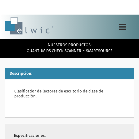
Toggle
navigation
NUESTROS PRODUCTOS:
-
QUANTUM DS CHECK SCANNER
SMARTSOURCE
Descripción:
Clasificador de lectores de escritorio de clase de
producción.
Especificaciones: