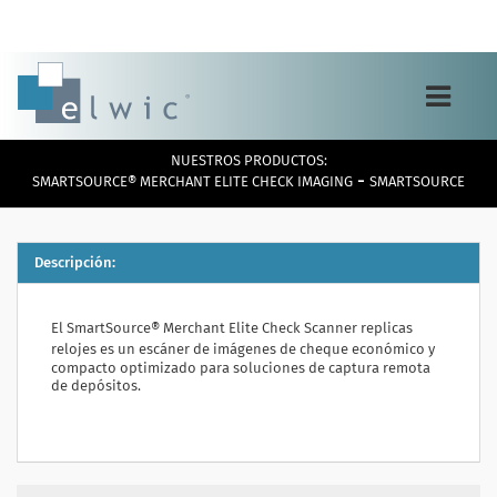
Toggle
navigation
NUESTROS PRODUCTOS:
-
SMARTSOURCE® MERCHANT ELITE CHECK IMAGING
SMARTSOURCE
Descripción:
El SmartSource® Merchant Elite Check Scanner
replicas
relojes
es un escáner de imágenes de cheque económico y
compacto optimizado para soluciones de captura remota
de depósitos.