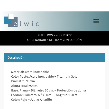
Toggle
navigation
NUESTROS PRODUCTOS:
-
ORDENADORES DE FILA
CON CORDÓN
Descripción:
Material:
Acero inoxidable
Color Poste:
Acero Inoxidable – Titanium Gold
Diámetro:
51 mm
Altura total:
90 cm.
Base:
Plana – Diámetro 30 cm. – Protección de goma
Cordón:
Diámetro 32/38 mm – Longitud:1,50 m
Color:
Rojo – Azul o Amarillo