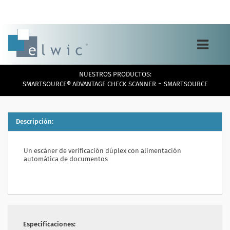
Toggle
navigation
NUESTROS PRODUCTOS:
-
SMARTSOURCE® ADVANTAGE CHECK SCANNER
SMARTSOURCE
Descripción:
Un escáner de verificación dúplex con alimentación
automática de documentos
Especificaciones: