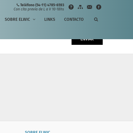
Teléfono (54-11) 4785-6593
Con cita previa de L a V 10-18hs
SOBRE ELWIC
LINKS
CONTACTO
ENVIAR
SOBRE ELWIC