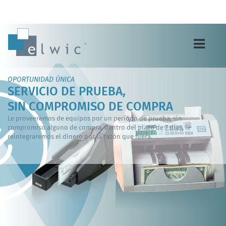
Toggle
navigation
OPORTUNIDAD ÚNICA
SERVICIO DE PRUEBA,
SIN COMPROMISO DE COMPRA
Le proveeremos de equipos por un período de prueba, sin
compromiso alguno de compra, dentro del plazo de 7 días, le
reintegraremos el dinero por la razón que fuera.